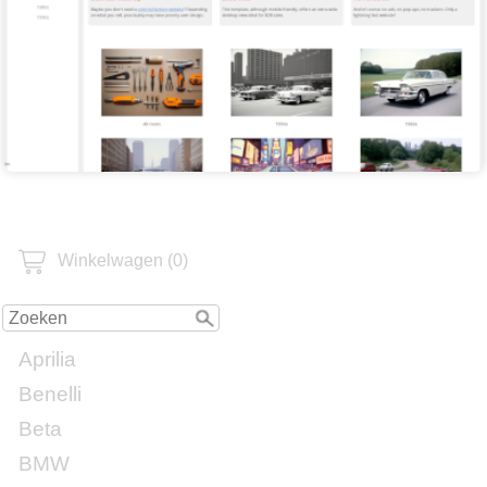
Winkelwagen (0)
Aprilia
Benelli
Beta
BMW