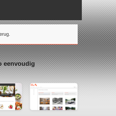
erug.
o eenvoudig