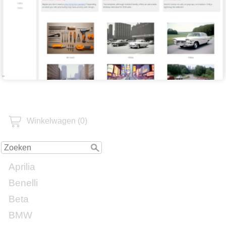
Winkelwagen (0)
Aprilia
Benelli
Beta
BMW