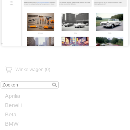
Winkelwagen (0)
Aprilia
Benelli
Beta
BMW