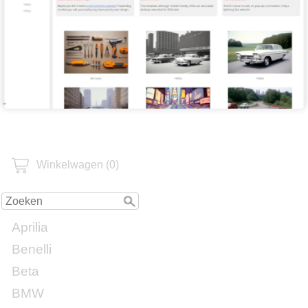
Winkelwagen (0)
Aprilia
Benelli
Beta
BMW