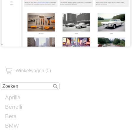
Winkelwagen (0)
Aprilia
Benelli
Beta
BMW