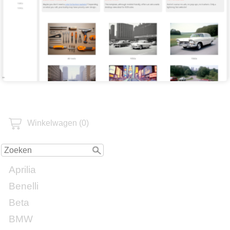
Winkelwagen (0)
Aprilia
Benelli
Beta
BMW