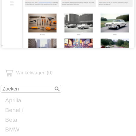
Winkelwagen (0)
Aprilia
Benelli
Beta
BMW