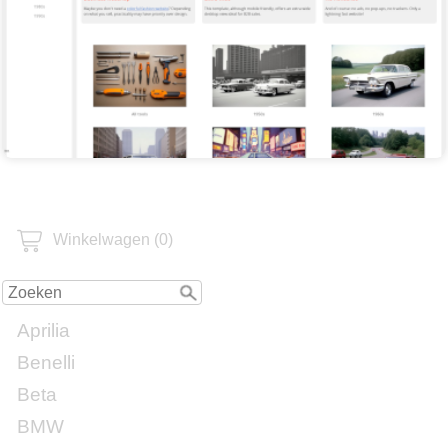
Winkelwagen (0)
Aprilia
Benelli
Beta
BMW