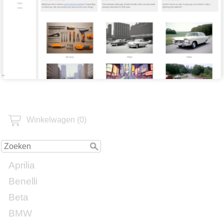
Winkelwagen (0)
Aprilia
Benelli
Beta
BMW