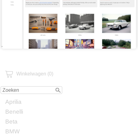
Winkelwagen (0)
Aprilia
Benelli
Beta
BMW