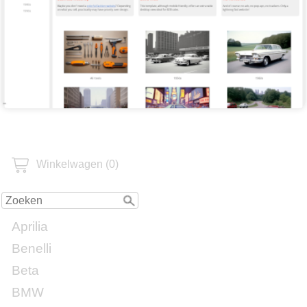
Winkelwagen (0)
Aprilia
Benelli
Beta
BMW