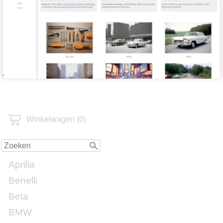
Winkelwagen (0)
Aprilia
Benelli
Beta
BMW