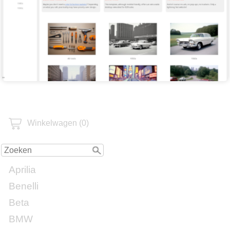
Winkelwagen (0)
Aprilia
Benelli
Beta
BMW