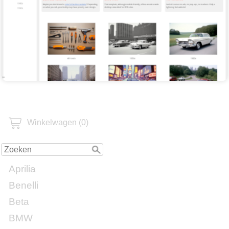
Winkelwagen (0)
Aprilia
Benelli
Beta
BMW