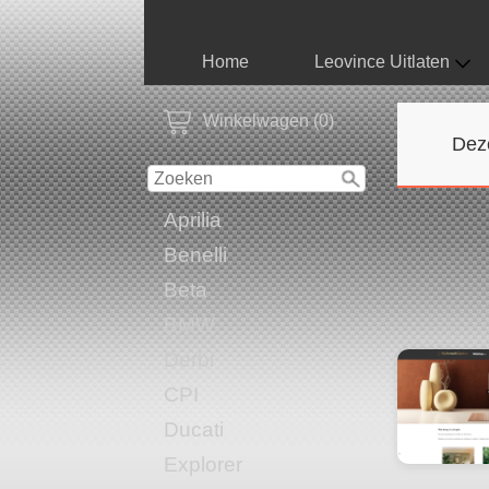
Home
Leovince Uitlaten
Winkelwagen (0)
Deze
Aprilia
Benelli
Beta
BMW
Derbi
CPI
Ducati
Explorer