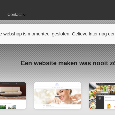
Contact
 webshop is momenteel gesloten. Gelieve later nog een
Een website maken was nooit z