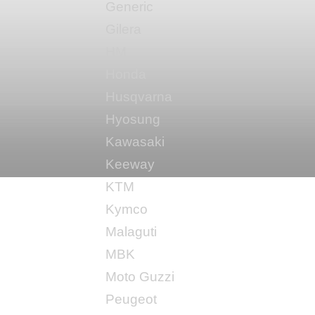
Generic
Gilera
HM
Honda
Husqvarna
Hyosung
Kawasaki
Keeway
KTM
Kymco
Malaguti
MBK
Moto Guzzi
Peugeot