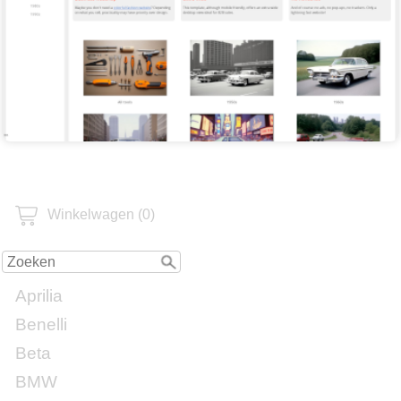
Winkelwagen (0)
Aprilia
Benelli
Beta
BMW