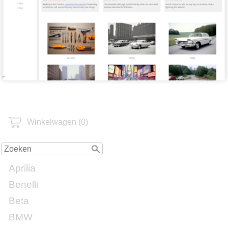
Winkelwagen (0)
Aprilia
Benelli
Beta
BMW