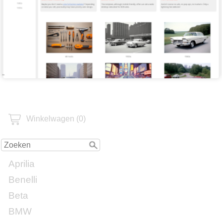
Winkelwagen (0)
Aprilia
Benelli
Beta
BMW