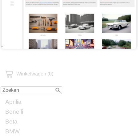
Winkelwagen (0)
Aprilia
Benelli
Beta
BMW