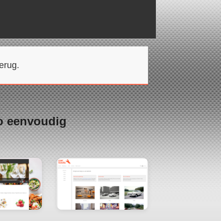
erug.
o eenvoudig