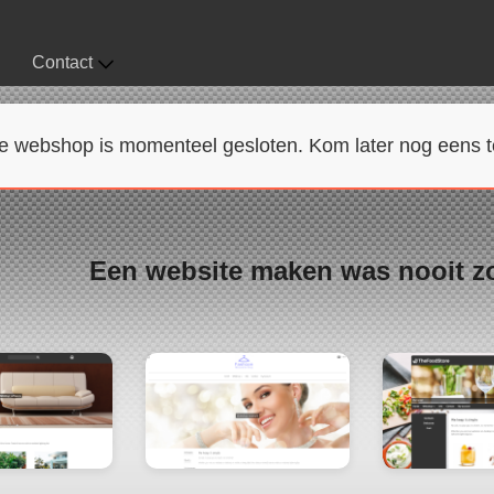
Contact
e webshop is momenteel gesloten. Kom later nog eens t
Een website maken was nooit z