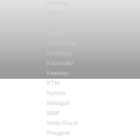
Generic
Gilera
HM
Honda
Husqvarna
Hyosung
Kawasaki
Keeway
KTM
Kymco
Malaguti
MBK
Moto Guzzi
Peugeot