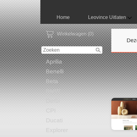
Home
Leovince Uitlaten
Winkelwagen (0)
Dez
Aprilia
Benelli
Beta
BMW
Derbi
CPI
Ducati
Explorer