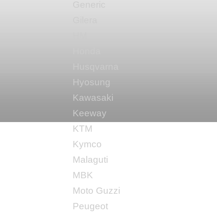
Generic
Gilera
HM
Honda
Husqvarna
Hyosung
Kawasaki
Keeway
KTM
Kymco
Malaguti
MBK
Moto Guzzi
Peugeot