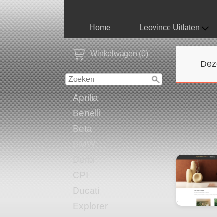
Home
Leovince Uitlaten
Winkelwagen (0)
Dez
Aprilia
Benelli
Beta
BMW
Derbi
CPI
Ducati
Explorer