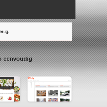
erug.
o eenvoudig