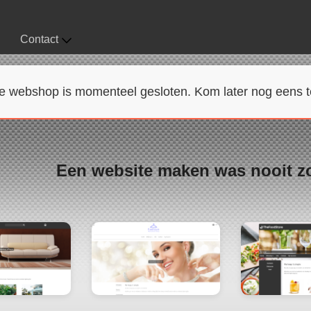
Contact
e webshop is momenteel gesloten. Kom later nog eens t
Een website maken was nooit z