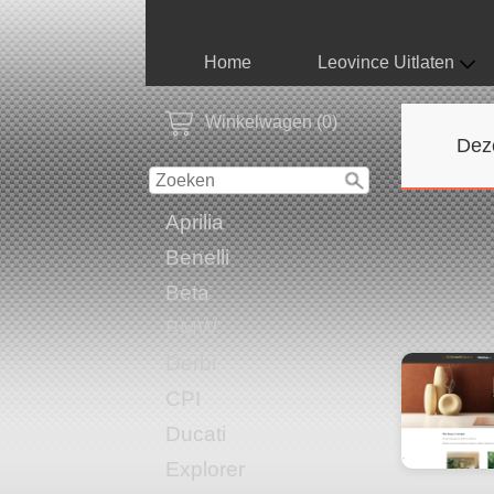
Home
Leovince Uitlaten
Winkelwagen (0)
Dez
Aprilia
Benelli
Beta
BMW
Derbi
CPI
Ducati
Explorer