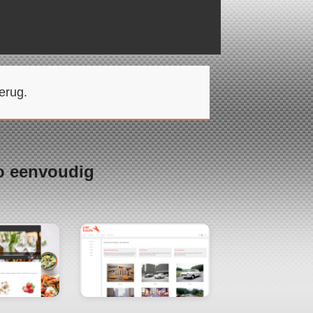
erug.
o eenvoudig