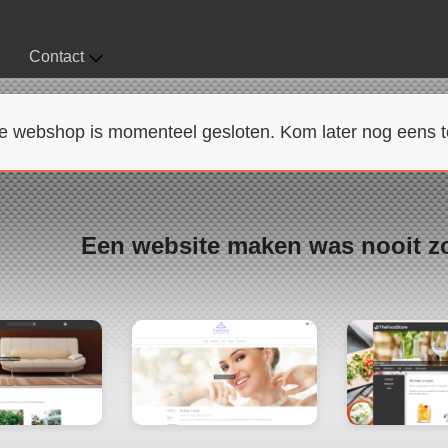
Contact
e webshop is momenteel gesloten. Kom later nog eens t
Een website maken was nooit z