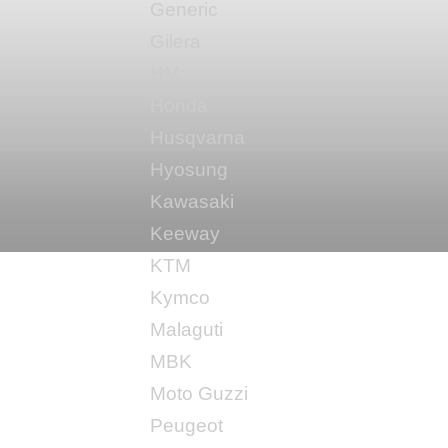
Generic
Gilera
HM
Honda
Husqvarna
Hyosung
Kawasaki
Keeway
KTM
Kymco
Malaguti
MBK
Moto Guzzi
Peugeot