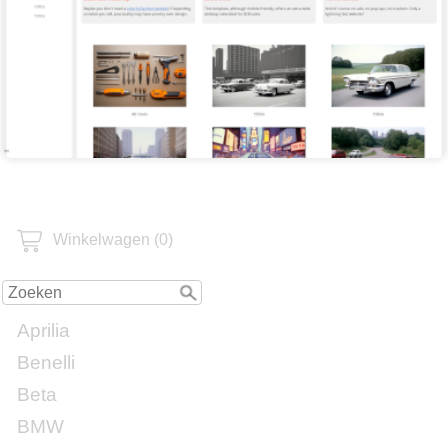
Winkelwagen (0)
Aprilia
Benelli
Beta
BMW