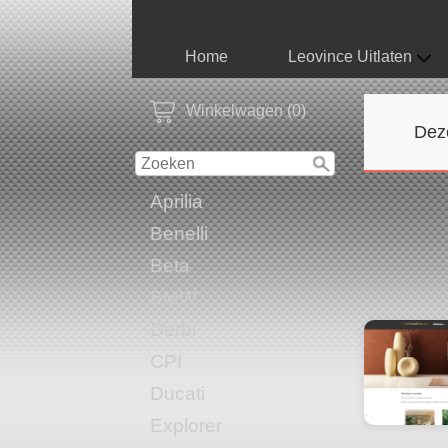
Home
Leovince Uitlaten
Winkelwagen (0)
Dez
Aprilia
Benelli
Beta
BMW
Derbi
CPI
Ducati
Explorer