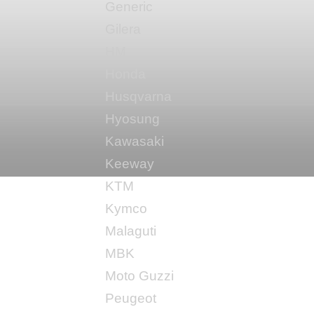
Generic
Gilera
HM
Honda
Husqvarna
Hyosung
Kawasaki
Keeway
KTM
Kymco
Malaguti
MBK
Moto Guzzi
Peugeot