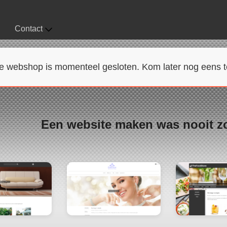
Contact
e webshop is momenteel gesloten. Kom later nog eens t
Een website maken was nooit z