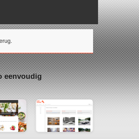
erug.
o eenvoudig