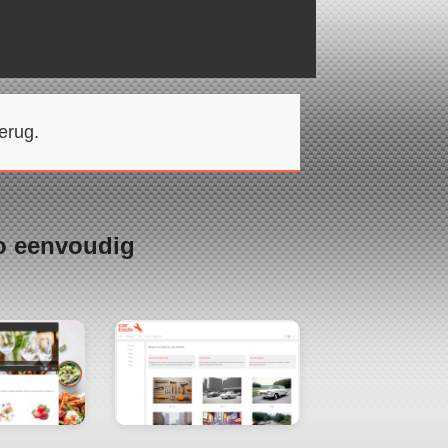
erug.
o eenvoudig