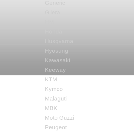
Generic
Gilera
HM
Honda
Husqvarna
Hyosung
Kawasaki
Keeway
KTM
Kymco
Malaguti
MBK
Moto Guzzi
Peugeot