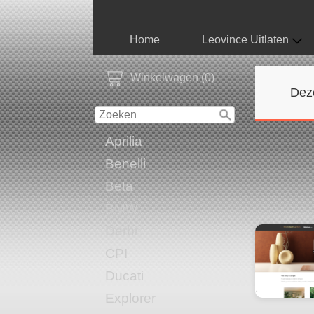
Home
Leovince Uitlaten
Winkelwagen (0)
Dez
Aprilia
Benelli
Beta
BMW
Derbi
CPI
Ducati
Explorer