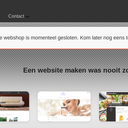
Contact
e webshop is momenteel gesloten. Kom later nog eens t
Een website maken was nooit z