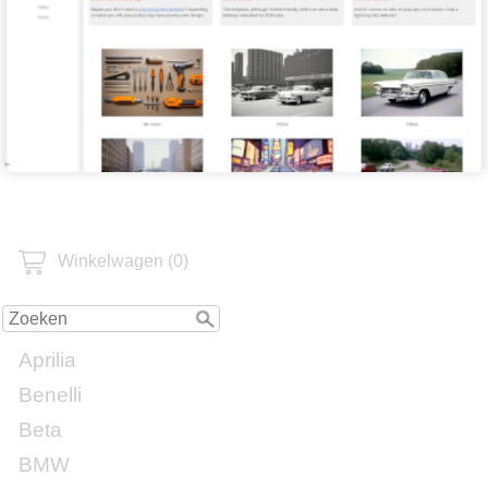
Winkelwagen (0)
Aprilia
Benelli
Beta
BMW