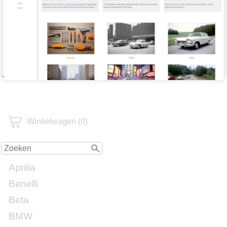
Winkelwagen (0)
Aprilia
Benelli
Beta
BMW