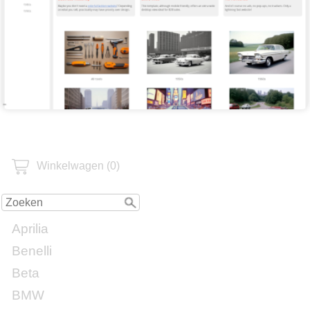
Winkelwagen (0)
Aprilia
Benelli
Beta
BMW