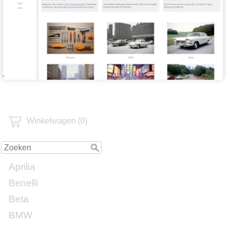
Winkelwagen (0)
Aprilia
Benelli
Beta
BMW