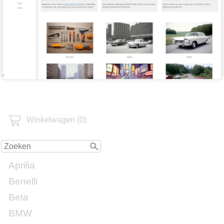
Winkelwagen (0)
Aprilia
Benelli
Beta
BMW