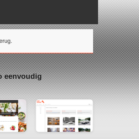
erug.
o eenvoudig