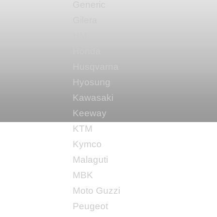
Generic
Gilera
HM
Honda
Husqvarna
Hyosung
Kawasaki
Keeway
KTM
Kymco
Malaguti
MBK
Moto Guzzi
Peugeot