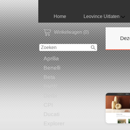
Home
Leovince Uitlaten
Winkelwagen (0)
Dez
Aprilia
Benelli
Beta
BMW
Derbi
CPI
Ducati
Explorer