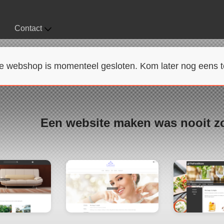
Contact
e webshop is momenteel gesloten. Kom later nog eens t
Een website maken was nooit z