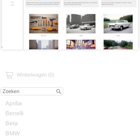
Winkelwagen (0)
Aprilia
Benelli
Beta
BMW