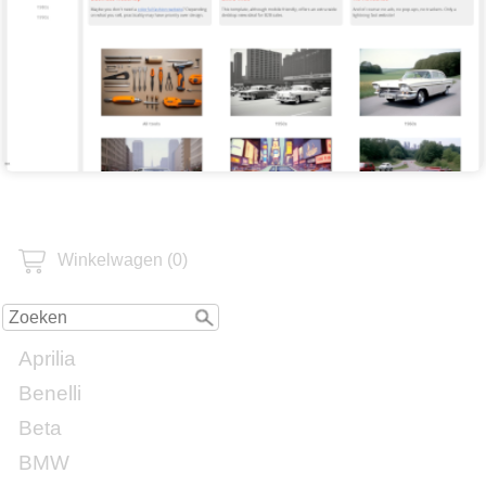
Winkelwagen (0)
Aprilia
Benelli
Beta
BMW