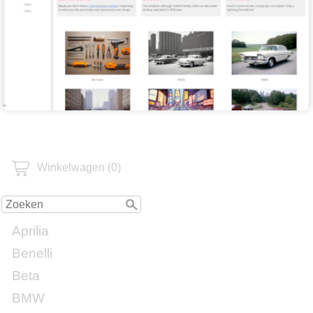
Winkelwagen (0)
Aprilia
Benelli
Beta
BMW